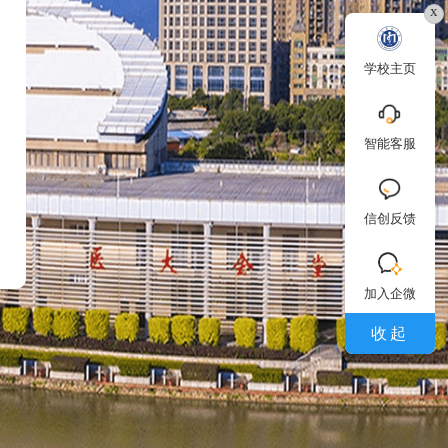
x
学校主页
智能客服
信创反馈
加入企微
收起